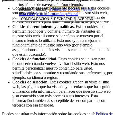
tus hábitos de navegación (por ejemplo,
Cookies técnicas / estrictamente necesarias.
Estas cookies
páginas visitadas).
Política de cookies
|
Cómo
son necesarias para el funcionamiento de nuestro sitio web,
trata Google tu información personal
por ejemplo, para permitirle conectarse a áreas seguras de
CONFIGURACIÓN
RECHAZAR
ACEPTAR
nuestro sitio web o para utilizar una pasarela de pagos virtual.
Cookies de rendimiento y analíticas.
Estas cookies nos
permiten reconocer y contar el número de visitantes en
nuestro sitio web así como saber cómo se mueven por el
mismo mientras lo utilizan. Esto nos ayuda a mejorar el
funcionamiento de nuestro sitio web (por ejemplo,
asegurándonos de que los visitantes encuentren fácilmente lo
que están buscando).
Cookies de funcionalidad.
Estas cookies se utilizan para
reconocerle cuando vuelve a visitar el sitio web. Esto nos
permite personalizar nuestro contenido para usted,
saludándole por su nombre y recordando sus preferencias, por
ejemplo, su idioma o región.
Cookies de selección.
Estas cookies graban su visita al sitio
web, las páginas que ha visitado y los enlaces que ha seguido.
Utilizamos esta información para hacer que nuestro sitio web
y su contenido sean más acordes a sus intereses. Esta
información también es susceptible de ser compartida con
terceros con esa finalidad.
Puedes consultar más información sobre las cookies aquí:
Política de