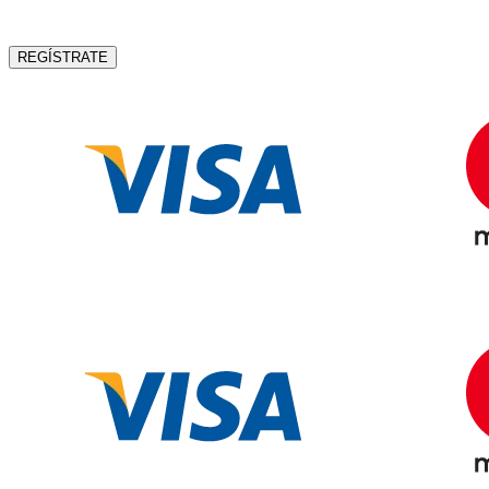
REGÍSTRATE