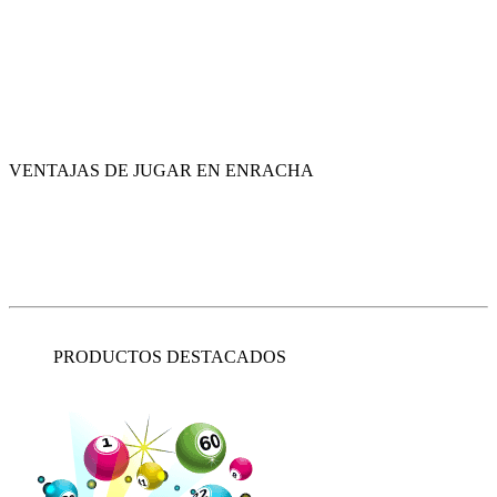
VENTAJAS DE JUGAR EN ENRACHA
PRODUCTOS DESTACADOS