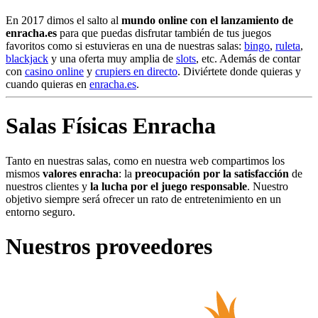
En 2017 dimos el salto al
mundo online con el lanzamiento de
enracha.es
para que puedas disfrutar también de tus juegos
favoritos como si estuvieras en una de nuestras salas:
bingo
,
ruleta
,
blackjack
y una oferta muy amplia de
slots
, etc. Además de contar
con
casino online
y
crupiers en directo
. Diviértete donde quieras y
cuando quieras en
enracha.es
.
Salas Físicas Enracha
Tanto en nuestras salas, como en nuestra web compartimos los
mismos
valores enracha
: la
preocupación por la satisfacción
de
nuestros clientes y
la lucha por el juego responsable
. Nuestro
objetivo siempre será ofrecer un rato de entretenimiento en un
entorno seguro.
Nuestros proveedores