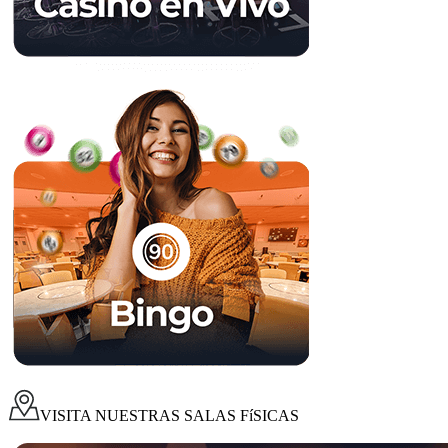
VISITA NUESTRAS SALAS FíSICAS