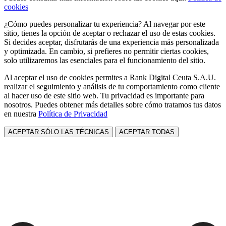
cookies
¿Cómo puedes personalizar tu experiencia? Al navegar por este
sitio, tienes la opción de aceptar o rechazar el uso de estas cookies.
Si decides aceptar, disfrutarás de una experiencia más personalizada
y optimizada. En cambio, si prefieres no permitir ciertas cookies,
solo utilizaremos las esenciales para el funcionamiento del sitio.
Al aceptar el uso de cookies permites a Rank Digital Ceuta S.A.U.
realizar el seguimiento y análisis de tu comportamiento como cliente
al hacer uso de este sitio web. Tu privacidad es importante para
nosotros. Puedes obtener más detalles sobre cómo tratamos tus datos
en nuestra
Política de Privacidad
ACEPTAR SÓLO LAS TÉCNICAS
ACEPTAR TODAS