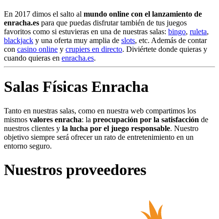
En 2017 dimos el salto al
mundo online con el lanzamiento de
enracha.es
para que puedas disfrutar también de tus juegos
favoritos como si estuvieras en una de nuestras salas:
bingo
,
ruleta
,
blackjack
y una oferta muy amplia de
slots
, etc. Además de contar
con
casino online
y
crupiers en directo
. Diviértete donde quieras y
cuando quieras en
enracha.es
.
Salas Físicas Enracha
Tanto en nuestras salas, como en nuestra web compartimos los
mismos
valores enracha
: la
preocupación por la satisfacción
de
nuestros clientes y
la lucha por el juego responsable
. Nuestro
objetivo siempre será ofrecer un rato de entretenimiento en un
entorno seguro.
Nuestros proveedores