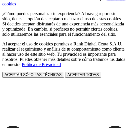
cookies
¿Cómo puedes personalizar tu experiencia? Al navegar por este
sitio, tienes la opción de aceptar o rechazar el uso de estas cookies.
Si decides aceptar, disfrutarás de una experiencia más personalizada
y optimizada. En cambio, si prefieres no permitir ciertas cookies,
solo utilizaremos las esenciales para el funcionamiento del sitio.
Al aceptar el uso de cookies permites a Rank Digital Ceuta S.A.U.
realizar el seguimiento y análisis de tu comportamiento como cliente
al hacer uso de este sitio web. Tu privacidad es importante para
nosotros. Puedes obtener más detalles sobre cómo tratamos tus datos
en nuestra
Política de Privacidad
ACEPTAR SÓLO LAS TÉCNICAS
ACEPTAR TODAS