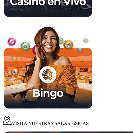
VISITA NUESTRAS SALAS FíSICAS