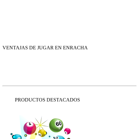
VENTAJAS DE JUGAR EN ENRACHA
PRODUCTOS DESTACADOS