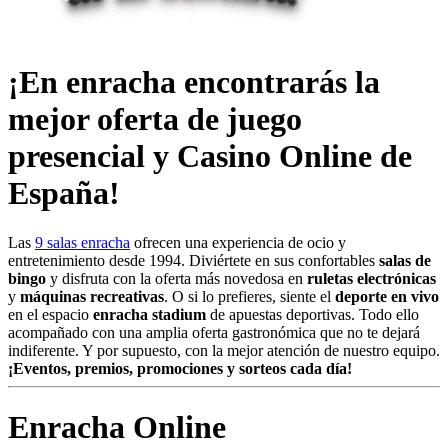
¡En enracha encontrarás la
mejor oferta de juego
presencial y Casino Online de
España!
Las
9 salas enracha
ofrecen una experiencia de ocio y
entretenimiento desde 1994. Diviértete en sus confortables
salas de
bingo
y disfruta con la oferta más novedosa en
ruletas electrónicas
y
máquinas recreativas
. O si lo prefieres, siente el
deporte en vivo
en el espacio
enracha stadium
de apuestas deportivas. Todo ello
acompañado con una amplia oferta gastronómica que no te dejará
indiferente. Y por supuesto, con la mejor atención de nuestro equipo.
¡Eventos, premios, promociones y sorteos cada día!
Enracha Online