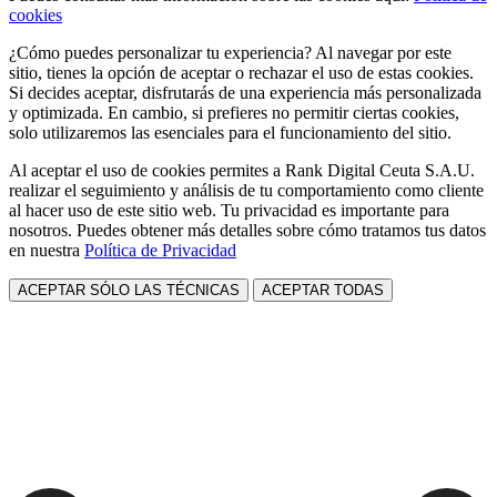
cookies
¿Cómo puedes personalizar tu experiencia? Al navegar por este
sitio, tienes la opción de aceptar o rechazar el uso de estas cookies.
Si decides aceptar, disfrutarás de una experiencia más personalizada
y optimizada. En cambio, si prefieres no permitir ciertas cookies,
solo utilizaremos las esenciales para el funcionamiento del sitio.
Al aceptar el uso de cookies permites a Rank Digital Ceuta S.A.U.
realizar el seguimiento y análisis de tu comportamiento como cliente
al hacer uso de este sitio web. Tu privacidad es importante para
nosotros. Puedes obtener más detalles sobre cómo tratamos tus datos
en nuestra
Política de Privacidad
ACEPTAR SÓLO LAS TÉCNICAS
ACEPTAR TODAS