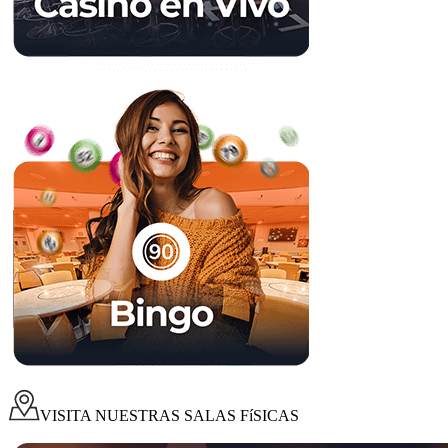
VISITA NUESTRAS SALAS FíSICAS