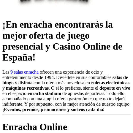
¡En enracha encontrarás la
mejor oferta de juego
presencial y Casino Online de
España!
Las
9 salas enracha
ofrecen una experiencia de ocio y
entretenimiento desde 1994. Diviértete en sus confortables
salas de
bingo
y disfruta con la oferta más novedosa en
ruletas electrónicas
y
máquinas recreativas
. O si lo prefieres, siente el
deporte en vivo
en el espacio
enracha stadium
de apuestas deportivas. Todo ello
acompañado con una amplia oferta gastronómica que no te dejará
indiferente. Y por supuesto, con la mejor atención de nuestro equipo.
¡Eventos, premios, promociones y sorteos cada día!
Enracha Online