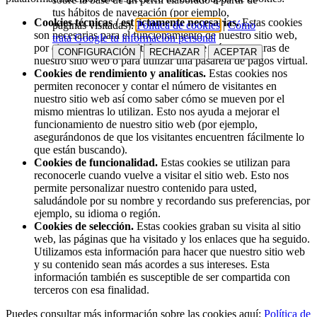
tus hábitos de navegación (por ejemplo,
Cookies técnicas / estrictamente necesarias.
Estas cookies
páginas visitadas).
Política de cookies
|
Cómo
son necesarias para el funcionamiento de nuestro sitio web,
trata Google tu información personal
por ejemplo, para permitirle conectarse a áreas seguras de
CONFIGURACIÓN
RECHAZAR
ACEPTAR
nuestro sitio web o para utilizar una pasarela de pagos virtual.
Cookies de rendimiento y analíticas.
Estas cookies nos
permiten reconocer y contar el número de visitantes en
nuestro sitio web así como saber cómo se mueven por el
mismo mientras lo utilizan. Esto nos ayuda a mejorar el
funcionamiento de nuestro sitio web (por ejemplo,
asegurándonos de que los visitantes encuentren fácilmente lo
que están buscando).
Cookies de funcionalidad.
Estas cookies se utilizan para
reconocerle cuando vuelve a visitar el sitio web. Esto nos
permite personalizar nuestro contenido para usted,
saludándole por su nombre y recordando sus preferencias, por
ejemplo, su idioma o región.
Cookies de selección.
Estas cookies graban su visita al sitio
web, las páginas que ha visitado y los enlaces que ha seguido.
Utilizamos esta información para hacer que nuestro sitio web
y su contenido sean más acordes a sus intereses. Esta
información también es susceptible de ser compartida con
terceros con esa finalidad.
Puedes consultar más información sobre las cookies aquí:
Política de