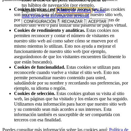
tus hábitos de navegación (por ejemplo,
Cookies técnicas / estrictamente necesarias.
Estas cookies
páginas visitadas).
Política de cookies
|
Cómo
son necesarias para el funcionamiento de nuestro sitio web,
trata Google tu información personal
por ejemplo, para permitirle conectarse a áreas seguras de
CONFIGURACIÓN
RECHAZAR
ACEPTAR
nuestro sitio web o para utilizar una pasarela de pagos virtual.
Cookies de rendimiento y analíticas.
Estas cookies nos
permiten reconocer y contar el número de visitantes en
nuestro sitio web así como saber cómo se mueven por el
mismo mientras lo utilizan. Esto nos ayuda a mejorar el
funcionamiento de nuestro sitio web (por ejemplo,
asegurándonos de que los visitantes encuentren fácilmente lo
que están buscando).
Cookies de funcionalidad.
Estas cookies se utilizan para
reconocerle cuando vuelve a visitar el sitio web. Esto nos
permite personalizar nuestro contenido para usted,
saludándole por su nombre y recordando sus preferencias, por
ejemplo, su idioma o región.
Cookies de selección.
Estas cookies graban su visita al sitio
web, las páginas que ha visitado y los enlaces que ha seguido.
Utilizamos esta información para hacer que nuestro sitio web
y su contenido sean más acordes a sus intereses. Esta
información también es susceptible de ser compartida con
terceros con esa finalidad.
Puedes consultar más información sobre las cookies aquí:
Política de