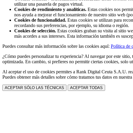
utilizar una pasarela de pagos virtual.
Cookies de rendimiento y analíticas.
Estas cookies nos permit
nos ayuda a mejorar el funcionamiento de nuestro sitio web (po
Cookies de funcionalidad.
Estas cookies se utilizan para reco
recordando sus preferencias, por ejemplo, su idioma o región.
Cookies de selección.
Estas cookies graban su visita al sitio w
más acordes a sus intereses. Esta información también es suscep
Puedes consultar más información sobre las cookies aquí:
Política de 
¿Cómo puedes personalizar tu experiencia? Al navegar por este sitio, t
optimizada. En cambio, si prefieres no permitir ciertas cookies, solo ut
Al aceptar el uso de cookies permites a Rank Digital Ceuta S.A.U. rea
Puedes obtener más detalles sobre cómo tratamos tus datos en nuestr
ACEPTAR SÓLO LAS TÉCNICAS
ACEPTAR TODAS