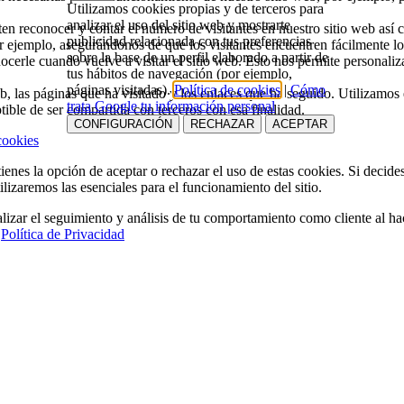
Utilizamos cookies propias y de terceros para
analizar el uso del sitio web y mostrarte
en reconocer y contar el número de visitantes en nuestro sitio web así
publicidad relacionada con tus preferencias
r ejemplo, asegurándonos de que los visitantes encuentren fácilmente l
sobre la base de un perfil elaborado a partir de
nocerle cuando vuelve a visitar el sitio web. Esto nos permite personali
tus hábitos de navegación (por ejemplo,
páginas visitadas).
Política de cookies
|
Cómo
eb, las páginas que ha visitado y los enlaces que ha seguido. Utilizamo
trata Google tu información personal
tible de ser compartida con terceros con esa finalidad.
CONFIGURACIÓN
RECHAZAR
ACEPTAR
cookies
ienes la opción de aceptar o rechazar el uso de estas cookies. Si decide
ilizaremos las esenciales para el funcionamiento del sitio.
lizar el seguimiento y análisis de tu comportamiento como cliente al hac
a
Política de Privacidad