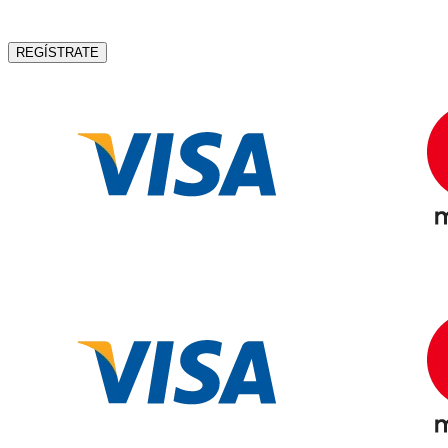
REGÍSTRATE