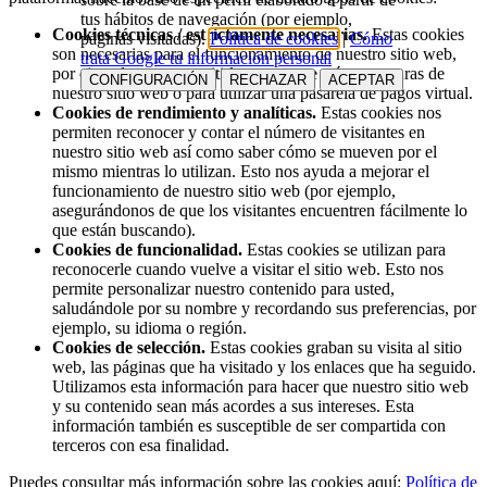
tus hábitos de navegación (por ejemplo,
Cookies técnicas / estrictamente necesarias.
Estas cookies
páginas visitadas).
Política de cookies
|
Cómo
son necesarias para el funcionamiento de nuestro sitio web,
trata Google tu información personal
por ejemplo, para permitirle conectarse a áreas seguras de
CONFIGURACIÓN
RECHAZAR
ACEPTAR
nuestro sitio web o para utilizar una pasarela de pagos virtual.
Cookies de rendimiento y analíticas.
Estas cookies nos
permiten reconocer y contar el número de visitantes en
nuestro sitio web así como saber cómo se mueven por el
mismo mientras lo utilizan. Esto nos ayuda a mejorar el
funcionamiento de nuestro sitio web (por ejemplo,
asegurándonos de que los visitantes encuentren fácilmente lo
que están buscando).
Cookies de funcionalidad.
Estas cookies se utilizan para
reconocerle cuando vuelve a visitar el sitio web. Esto nos
permite personalizar nuestro contenido para usted,
saludándole por su nombre y recordando sus preferencias, por
ejemplo, su idioma o región.
Cookies de selección.
Estas cookies graban su visita al sitio
web, las páginas que ha visitado y los enlaces que ha seguido.
Utilizamos esta información para hacer que nuestro sitio web
y su contenido sean más acordes a sus intereses. Esta
información también es susceptible de ser compartida con
terceros con esa finalidad.
Puedes consultar más información sobre las cookies aquí:
Política de