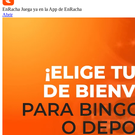
EnRacha
Juega ya en la App de EnRacha
Abrir