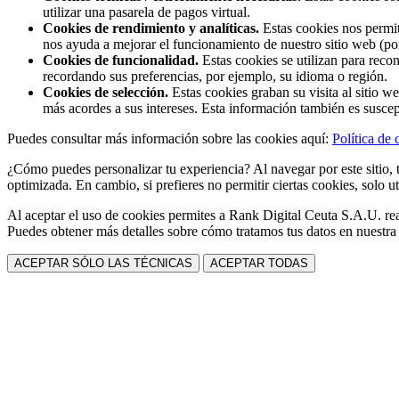
utilizar una pasarela de pagos virtual.
Cookies de rendimiento y analíticas.
Estas cookies nos permit
nos ayuda a mejorar el funcionamiento de nuestro sitio web (po
Cookies de funcionalidad.
Estas cookies se utilizan para reco
recordando sus preferencias, por ejemplo, su idioma o región.
Cookies de selección.
Estas cookies graban su visita al sitio w
más acordes a sus intereses. Esta información también es suscep
Puedes consultar más información sobre las cookies aquí:
Política de 
¿Cómo puedes personalizar tu experiencia? Al navegar por este sitio, t
optimizada. En cambio, si prefieres no permitir ciertas cookies, solo ut
Al aceptar el uso de cookies permites a Rank Digital Ceuta S.A.U. rea
Puedes obtener más detalles sobre cómo tratamos tus datos en nuestr
ACEPTAR SÓLO LAS TÉCNICAS
ACEPTAR TODAS