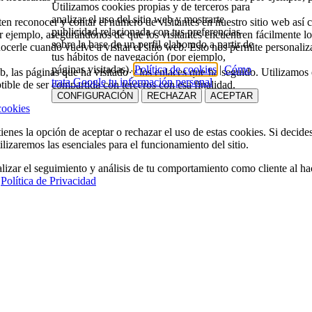
Utilizamos cookies propias y de terceros para
analizar el uso del sitio web y mostrarte
en reconocer y contar el número de visitantes en nuestro sitio web así
publicidad relacionada con tus preferencias
r ejemplo, asegurándonos de que los visitantes encuentren fácilmente l
sobre la base de un perfil elaborado a partir de
nocerle cuando vuelve a visitar el sitio web. Esto nos permite personali
tus hábitos de navegación (por ejemplo,
páginas visitadas).
Política de cookies
|
Cómo
eb, las páginas que ha visitado y los enlaces que ha seguido. Utilizamo
trata Google tu información personal
tible de ser compartida con terceros con esa finalidad.
CONFIGURACIÓN
RECHAZAR
ACEPTAR
cookies
ienes la opción de aceptar o rechazar el uso de estas cookies. Si decide
ilizaremos las esenciales para el funcionamiento del sitio.
lizar el seguimiento y análisis de tu comportamiento como cliente al hac
a
Política de Privacidad