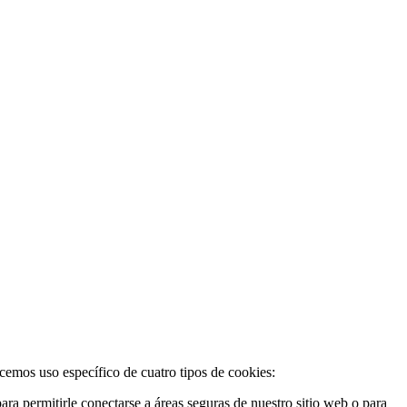
acemos uso específico de cuatro tipos de cookies:
ra permitirle conectarse a áreas seguras de nuestro sitio web o para