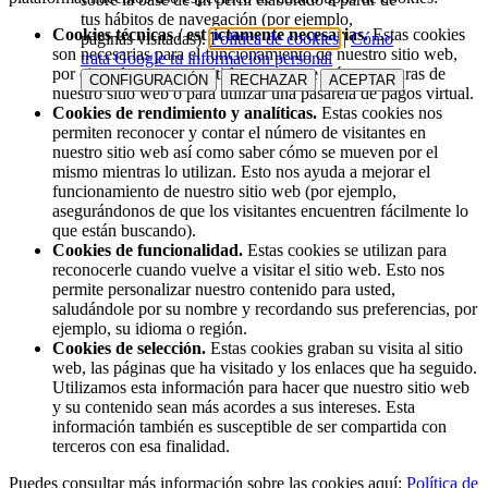
tus hábitos de navegación (por ejemplo,
Cookies técnicas / estrictamente necesarias.
Estas cookies
páginas visitadas).
Política de cookies
|
Cómo
son necesarias para el funcionamiento de nuestro sitio web,
trata Google tu información personal
por ejemplo, para permitirle conectarse a áreas seguras de
CONFIGURACIÓN
RECHAZAR
ACEPTAR
nuestro sitio web o para utilizar una pasarela de pagos virtual.
Cookies de rendimiento y analíticas.
Estas cookies nos
permiten reconocer y contar el número de visitantes en
nuestro sitio web así como saber cómo se mueven por el
mismo mientras lo utilizan. Esto nos ayuda a mejorar el
funcionamiento de nuestro sitio web (por ejemplo,
asegurándonos de que los visitantes encuentren fácilmente lo
que están buscando).
Cookies de funcionalidad.
Estas cookies se utilizan para
reconocerle cuando vuelve a visitar el sitio web. Esto nos
permite personalizar nuestro contenido para usted,
saludándole por su nombre y recordando sus preferencias, por
ejemplo, su idioma o región.
Cookies de selección.
Estas cookies graban su visita al sitio
web, las páginas que ha visitado y los enlaces que ha seguido.
Utilizamos esta información para hacer que nuestro sitio web
y su contenido sean más acordes a sus intereses. Esta
información también es susceptible de ser compartida con
terceros con esa finalidad.
Puedes consultar más información sobre las cookies aquí:
Política de