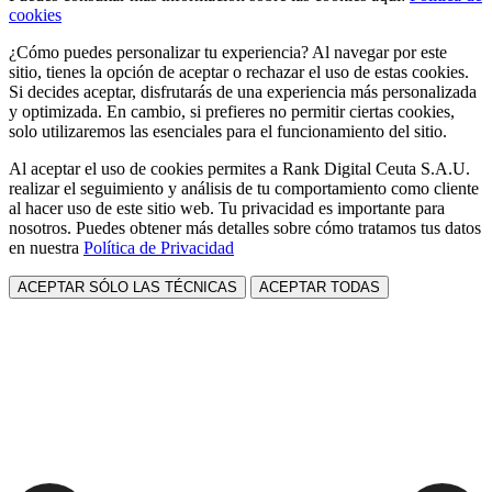
cookies
¿Cómo puedes personalizar tu experiencia? Al navegar por este
sitio, tienes la opción de aceptar o rechazar el uso de estas cookies.
Si decides aceptar, disfrutarás de una experiencia más personalizada
y optimizada. En cambio, si prefieres no permitir ciertas cookies,
solo utilizaremos las esenciales para el funcionamiento del sitio.
Al aceptar el uso de cookies permites a Rank Digital Ceuta S.A.U.
realizar el seguimiento y análisis de tu comportamiento como cliente
al hacer uso de este sitio web. Tu privacidad es importante para
nosotros. Puedes obtener más detalles sobre cómo tratamos tus datos
en nuestra
Política de Privacidad
ACEPTAR SÓLO LAS TÉCNICAS
ACEPTAR TODAS