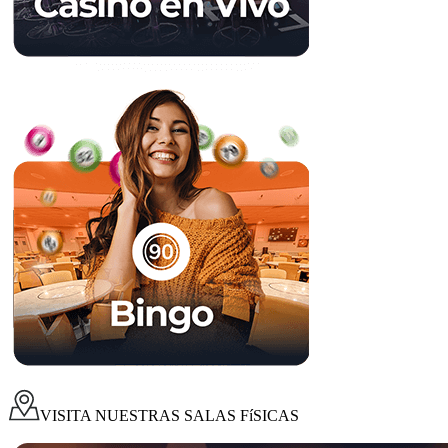
VISITA NUESTRAS SALAS FíSICAS