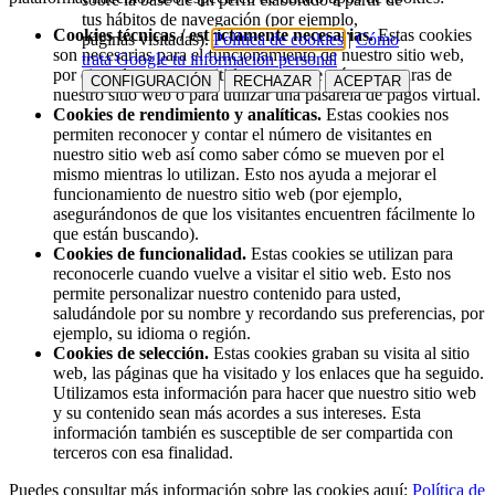
tus hábitos de navegación (por ejemplo,
Cookies técnicas / estrictamente necesarias.
Estas cookies
páginas visitadas).
Política de cookies
|
Cómo
son necesarias para el funcionamiento de nuestro sitio web,
trata Google tu información personal
por ejemplo, para permitirle conectarse a áreas seguras de
CONFIGURACIÓN
RECHAZAR
ACEPTAR
nuestro sitio web o para utilizar una pasarela de pagos virtual.
Cookies de rendimiento y analíticas.
Estas cookies nos
permiten reconocer y contar el número de visitantes en
nuestro sitio web así como saber cómo se mueven por el
mismo mientras lo utilizan. Esto nos ayuda a mejorar el
funcionamiento de nuestro sitio web (por ejemplo,
asegurándonos de que los visitantes encuentren fácilmente lo
que están buscando).
Cookies de funcionalidad.
Estas cookies se utilizan para
reconocerle cuando vuelve a visitar el sitio web. Esto nos
permite personalizar nuestro contenido para usted,
saludándole por su nombre y recordando sus preferencias, por
ejemplo, su idioma o región.
Cookies de selección.
Estas cookies graban su visita al sitio
web, las páginas que ha visitado y los enlaces que ha seguido.
Utilizamos esta información para hacer que nuestro sitio web
y su contenido sean más acordes a sus intereses. Esta
información también es susceptible de ser compartida con
terceros con esa finalidad.
Puedes consultar más información sobre las cookies aquí:
Política de