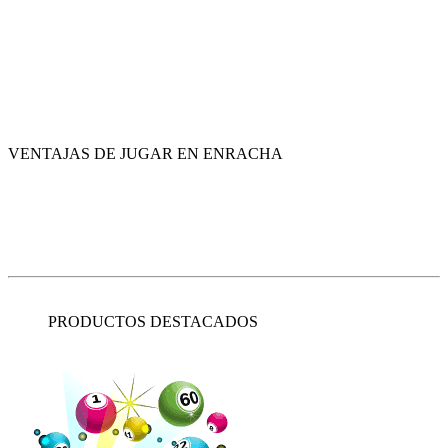
VENTAJAS DE JUGAR EN ENRACHA
PRODUCTOS DESTACADOS