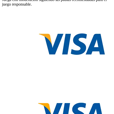
juego responsable.