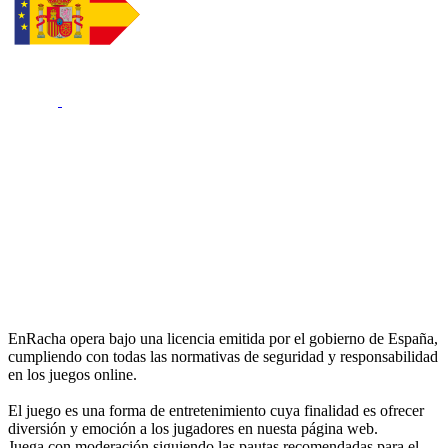
EnRacha opera bajo una licencia emitida por el gobierno de España,
cumpliendo con todas las normativas de seguridad y responsabilidad
en los juegos online.
El juego es una forma de entretenimiento cuya finalidad es ofrecer
diversión y emoción a los jugadores en nuesta página web.
Juega con moderación siguiendo las pautas recomendadas para el