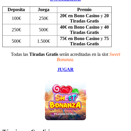
Deposita
Juega
Premio
20€ en Bono Casino
y
20
100€
250€
Tiradas Gratis
40€ en Bono Casino
y
40
250€
500€
Tiradas Gratis
75€ en Bono Casino
y
75
500€
1.500€
Tiradas Gratis
Todas las
Tiradas Gratis
serán acreditadas en la slot
Sweet
Bonanza
.
JUGAR