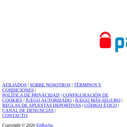
AFILIADOS
|
SOBRE NOSOTROS
|
TÉRMINOS Y
CONDICIONES
|
POLÍTICA DE PRIVACIDAD
|
CONFIGURACIÓN DE
COOKIES
|
JUEGO AUTORIZADO
|
JUEGO MÁS SEGURO
|
REGLAS DE APUESTAS DEPORTIVAS
|
CÓDIGO ÉTICO
|
CANAL DE DENUNCIAS
|
CONTACTO
Copyright © 2026
EnRacha