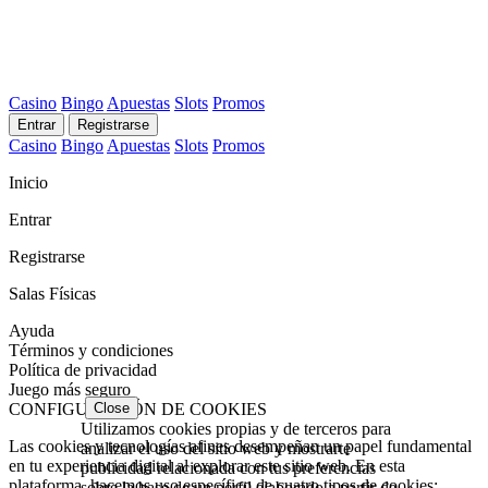
Casino
Bingo
Apuestas
Slots
Promos
Entrar
Registrarse
Casino
Bingo
Apuestas
Slots
Promos
Inicio
Entrar
Registrarse
Salas Físicas
Ayuda
Términos y condiciones
Política de privacidad
Juego más seguro
CONFIGURACIÓN DE COOKIES
Close
Utilizamos cookies propias y de terceros para
Las cookies y tecnologías afines desempeñan un papel fundamental
analizar el uso del sitio web y mostrarte
en tu experiencia digital al explorar este sitio web. En esta
publicidad relacionada con tus preferencias
plataforma, hacemos uso específico de cuatro tipos de cookies:
sobre la base de un perfil elaborado a partir de