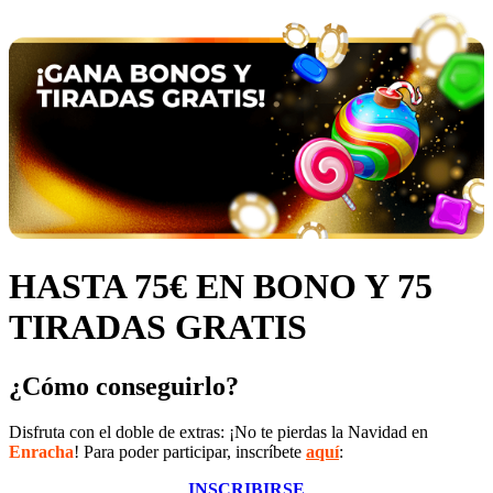
HASTA 75€ EN BONO Y 75
TIRADAS GRATIS
¿Cómo conseguirlo?
Disfruta con el doble de extras: ¡No te pierdas la Navidad en
Enracha
! Para poder participar, inscríbete
aquí
:
INSCRIBIRSE