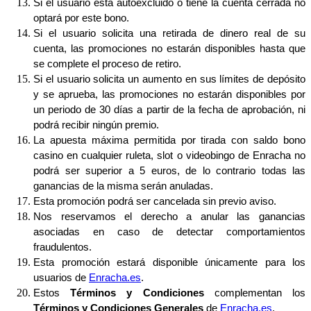
Si el usuario está autoexcluido o tiene la cuenta cerrada no
optará por este bono.
Si el usuario solicita una retirada de dinero real de su
cuenta, las promociones no estarán disponibles hasta que
se complete el proceso de retiro.
Si el usuario solicita un aumento en sus límites de depósito
y se aprueba, las promociones no estarán disponibles por
un periodo de 30 días a partir de la fecha de aprobación, ni
podrá recibir ningún premio.
La apuesta máxima permitida por tirada con saldo bono
casino en cualquier ruleta, slot o videobingo de Enracha no
podrá ser superior a 5 euros, de lo contrario todas las
ganancias de la misma serán anuladas.
Esta promoción podrá ser cancelada sin previo aviso.
Nos reservamos el derecho a anular las ganancias
asociadas en caso de detectar comportamientos
fraudulentos.
Esta promoción estará disponible únicamente para los
usuarios de
Enracha.es
.
Estos
Términos y Condiciones
complementan los
Términos y Condiciones Generales
de
Enracha.es
.