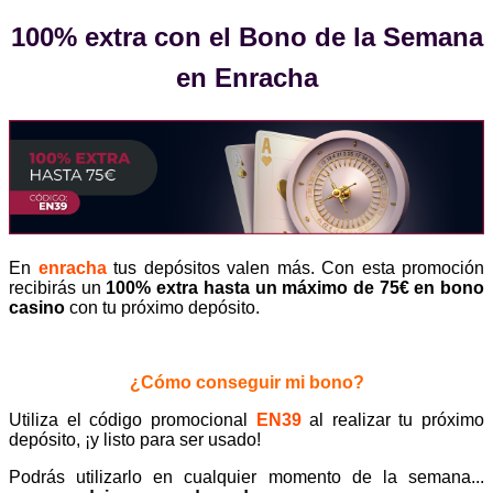
100% extra con el Bono de la Semana
en Enracha
En
enracha
tus depósitos valen más. Con esta promoción
recibirás
un
100% extra hasta un máximo de 75€ en bono
casino
con tu próximo depósito.
¿Cómo conseguir mi bono?
Utiliza el código promocional
EN39
al realizar tu próximo
depósito, ¡y listo para ser usado!
Podrás utilizarlo en cualquier momento de la semana...