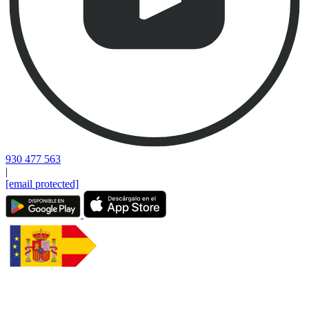
930 477 563
|
[email protected]