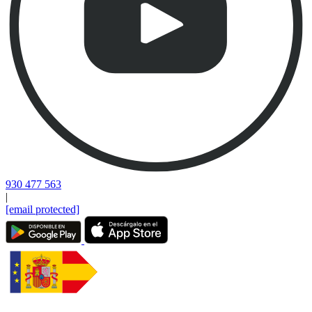
930 477 563
|
[email protected]