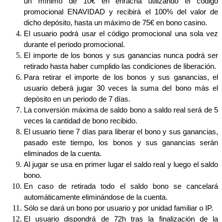
un mínimo de 10€ en enracha utilizando el código
promocional ENAVIDAD y
recibirá el 100% del valor de
dicho depósito, hasta un máximo de 75€ en bono casino.
El usuario podrá usar el código promocional una sola vez
durante el periodo promocional.
El importe de los bonos y sus ganancias nunca podrá ser
retirado hasta haber cumplido las condiciones de liberación.
Para retirar el importe de los bonos y sus ganancias, el
usuario deberá jugar 30 veces la suma del bono más el
depósito en un periodo de 7 días.
La conversión máxima de saldo bono a saldo real será de 5
veces la cantidad de bono recibido.
El usuario tiene 7 días para liberar el bono y sus ganancias,
pasado este tiempo, los bonos y sus ganancias serán
eliminados de la cuenta.
Al jugar se usa en primer lugar el saldo real y luego el saldo
bono.
En caso de retirada todo el saldo bono se cancelará
automáticamente eliminándose de la cuenta.
Sólo se dará un bono por usuario y por unidad familiar o IP.
El usuario dispondrá de 72h tras la finalización de la