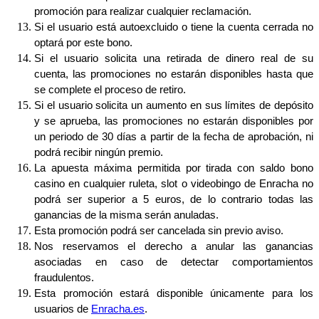
promoción para realizar cualquier reclamación.
Si el usuario está autoexcluido o tiene la cuenta cerrada no
optará por este bono.
Si el usuario solicita una retirada de dinero real de su
cuenta, las promociones no estarán disponibles hasta que
se complete el proceso de retiro.
Si el usuario solicita un aumento en sus límites de depósito
y se aprueba, las promociones no estarán disponibles por
un periodo de 30 días a partir de la fecha de aprobación, ni
podrá recibir ningún premio.
La apuesta máxima permitida por tirada con saldo bono
casino en cualquier ruleta, slot o videobingo de Enracha no
podrá ser superior a 5 euros, de lo contrario todas las
ganancias de la misma serán anuladas.
Esta promoción podrá ser cancelada sin previo aviso.
Nos reservamos el derecho a anular las ganancias
asociadas en caso de detectar comportamientos
fraudulentos.
Esta promoción estará disponible únicamente para los
usuarios de
Enracha.es
.