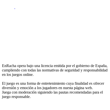
EnRacha opera bajo una licencia emitida por el gobierno de España,
cumpliendo con todas las normativas de seguridad y responsabilidad
en los juegos online.
El juego es una forma de entretenimiento cuya finalidad es ofrecer
diversión y emoción a los jugadores en nuesta página web.
Juega con moderación siguiendo las pautas recomendadas para el
juego responsable.