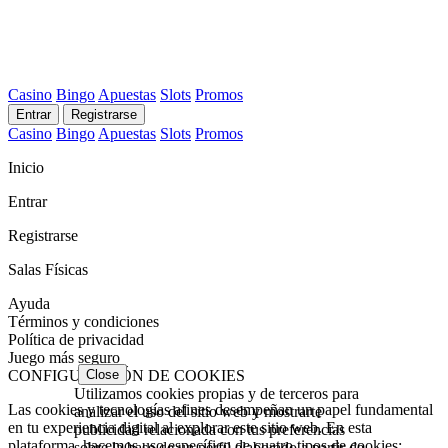
Casino
Bingo
Apuestas
Slots
Promos
Entrar
Registrarse
Casino
Bingo
Apuestas
Slots
Promos
Inicio
Entrar
Registrarse
Salas Físicas
Ayuda
Términos y condiciones
Política de privacidad
Juego más seguro
CONFIGURACIÓN DE COOKIES
Close
Utilizamos cookies propias y de terceros para
Las cookies y tecnologías afines desempeñan un papel fundamental
analizar el uso del sitio web y mostrarte
en tu experiencia digital al explorar este sitio web. En esta
publicidad relacionada con tus preferencias
plataforma, hacemos uso específico de cuatro tipos de cookies:
sobre la base de un perfil elaborado a partir de