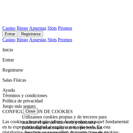
Casino
Bingo
Apuestas
Slots
Promos
Entrar
Registrarse
Casino
Bingo
Apuestas
Slots
Promos
Inicio
Entrar
Registrarse
Salas Físicas
Ayuda
Términos y condiciones
Política de privacidad
Juego más seguro
CONFIGURACIÓN DE COOKIES
Close
Utilizamos cookies propias y de terceros para
Las cookies y tecnologías afines desempeñan un papel fundamental
analizar el uso del sitio web y mostrarte
en tu experiencia digital al explorar este sitio web. En esta
publicidad relacionada con tus preferencias
plataforma, hacemos uso específico de cuatro tipos de cookies:
sobre la base de un perfil elaborado a partir de