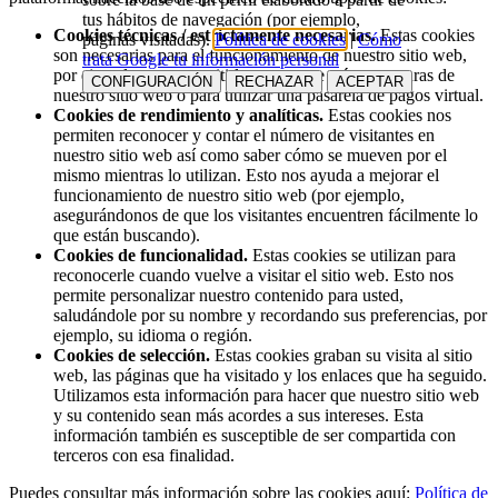
tus hábitos de navegación (por ejemplo,
Cookies técnicas / estrictamente necesarias.
Estas cookies
páginas visitadas).
Política de cookies
|
Cómo
son necesarias para el funcionamiento de nuestro sitio web,
trata Google tu información personal
por ejemplo, para permitirle conectarse a áreas seguras de
CONFIGURACIÓN
RECHAZAR
ACEPTAR
nuestro sitio web o para utilizar una pasarela de pagos virtual.
Cookies de rendimiento y analíticas.
Estas cookies nos
permiten reconocer y contar el número de visitantes en
nuestro sitio web así como saber cómo se mueven por el
mismo mientras lo utilizan. Esto nos ayuda a mejorar el
funcionamiento de nuestro sitio web (por ejemplo,
asegurándonos de que los visitantes encuentren fácilmente lo
que están buscando).
Cookies de funcionalidad.
Estas cookies se utilizan para
reconocerle cuando vuelve a visitar el sitio web. Esto nos
permite personalizar nuestro contenido para usted,
saludándole por su nombre y recordando sus preferencias, por
ejemplo, su idioma o región.
Cookies de selección.
Estas cookies graban su visita al sitio
web, las páginas que ha visitado y los enlaces que ha seguido.
Utilizamos esta información para hacer que nuestro sitio web
y su contenido sean más acordes a sus intereses. Esta
información también es susceptible de ser compartida con
terceros con esa finalidad.
Puedes consultar más información sobre las cookies aquí:
Política de