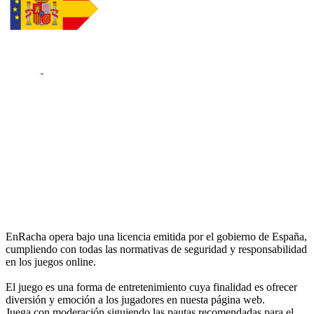
EnRacha opera bajo una licencia emitida por el gobierno de España,
cumpliendo con todas las normativas de seguridad y responsabilidad
en los juegos online.
El juego es una forma de entretenimiento cuya finalidad es ofrecer
diversión y emoción a los jugadores en nuesta página web.
Juega con moderación siguiendo las pautas recomendadas para el