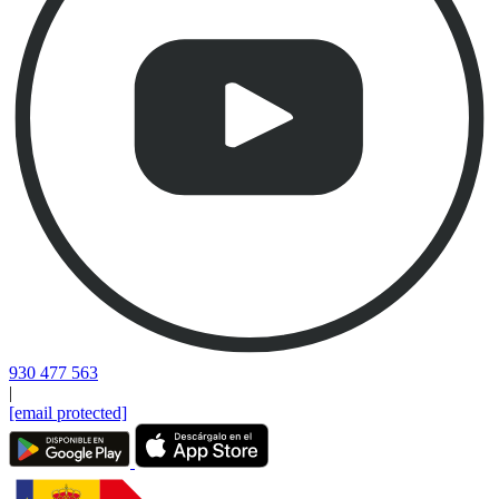
930 477 563
|
[email protected]