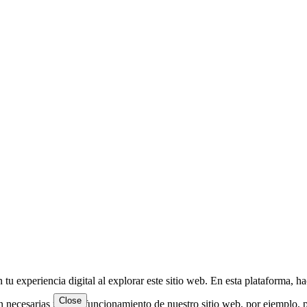
u experiencia digital al explorar este sitio web. En esta plataforma, h
Close
 necesarias para el funcionamiento de nuestro sitio web, por ejemplo, pa