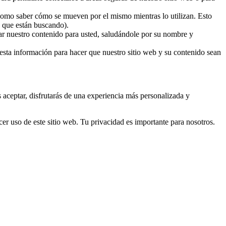
 como saber cómo se mueven por el mismo mientras lo utilizan. Esto
o que están buscando).
zar nuestro contenido para usted, saludándole por su nombre y
s esta información para hacer que nuestro sitio web y su contenido sean
s aceptar, disfrutarás de una experiencia más personalizada y
er uso de este sitio web. Tu privacidad es importante para nosotros.