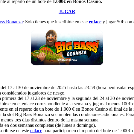
te al reparto de un bote de
1.000€ en Bonos Casino.
JUGAR
ass Bonanza
: Solo tienes que inscríbirte en este
enlace
y jugar 50€ con d
del 17 al 30 de noviembre de 2025 hasta las 23:59 (hora peninsular esp
n considerados jugadores de riesgo.
a primera del 17 al 23 de noviembre y la segunda del 24 al 30 de novie
cribirse en el enlace correspondiente a la semana y jugar al menos 100€
ente en el reparto de un bote de 1.000 € en Bonos Casino al final de la
 la slot Big Bass Bonanza si cumplen las condiciones adicionales. Para 
l menos tres días distintos dentro de la misma semana.
da en dos semanas completas (de lunes a domingo).
cribirse en este
enlace
para participar en el reparto del bote de 1.000€