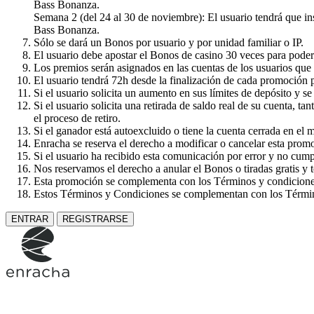
Bass Bonanza.
Semana 2 (del 24 al 30 de noviembre): El usuario tendrá que ins
Bass Bonanza.
Sólo se dará un Bonos por usuario y por unidad familiar o IP.
El usuario debe apostar el Bonos de casino 30 veces para poder 
Los premios serán asignados en las cuentas de los usuarios que 
El usuario tendrá 72h desde la finalización de cada promoción p
Si el usuario solicita un aumento en sus límites de depósito y s
Si el usuario solicita una retirada de saldo real de su cuenta, 
el proceso de retiro.
Si el ganador está autoexcluido o tiene la cuenta cerrada en el
Enracha se reserva el derecho a modificar o cancelar esta promoc
Si el usuario ha recibido esta comunicación por error y no cumple
Nos reservamos el derecho a anular el Bonos o tiradas gratis y 
Esta promoción se complementa con los Términos y condicion
Estos Términos y Condiciones se complementan con los Térmi
ENTRAR
REGISTRARSE