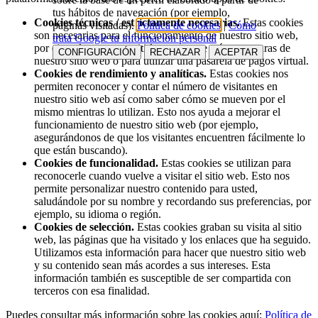
tus hábitos de navegación (por ejemplo,
Cookies técnicas / estrictamente necesarias.
Estas cookies
páginas visitadas).
Política de cookies
|
Cómo
son necesarias para el funcionamiento de nuestro sitio web,
trata Google tu información personal
por ejemplo, para permitirle conectarse a áreas seguras de
CONFIGURACIÓN
RECHAZAR
ACEPTAR
nuestro sitio web o para utilizar una pasarela de pagos virtual.
Cookies de rendimiento y analíticas.
Estas cookies nos
permiten reconocer y contar el número de visitantes en
nuestro sitio web así como saber cómo se mueven por el
mismo mientras lo utilizan. Esto nos ayuda a mejorar el
funcionamiento de nuestro sitio web (por ejemplo,
asegurándonos de que los visitantes encuentren fácilmente lo
que están buscando).
Cookies de funcionalidad.
Estas cookies se utilizan para
reconocerle cuando vuelve a visitar el sitio web. Esto nos
permite personalizar nuestro contenido para usted,
saludándole por su nombre y recordando sus preferencias, por
ejemplo, su idioma o región.
Cookies de selección.
Estas cookies graban su visita al sitio
web, las páginas que ha visitado y los enlaces que ha seguido.
Utilizamos esta información para hacer que nuestro sitio web
y su contenido sean más acordes a sus intereses. Esta
información también es susceptible de ser compartida con
terceros con esa finalidad.
Puedes consultar más información sobre las cookies aquí:
Política de