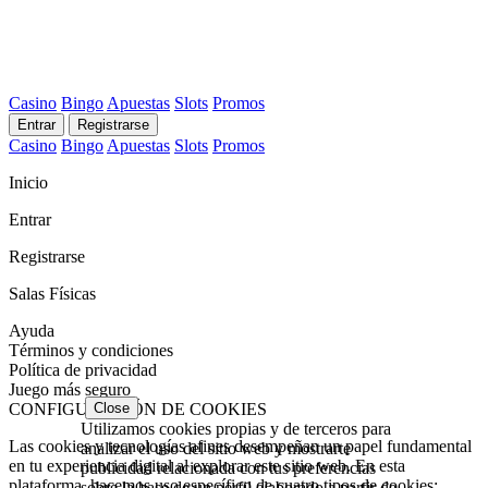
Casino
Bingo
Apuestas
Slots
Promos
Entrar
Registrarse
Casino
Bingo
Apuestas
Slots
Promos
Inicio
Entrar
Registrarse
Salas Físicas
Ayuda
Términos y condiciones
Política de privacidad
Juego más seguro
CONFIGURACIÓN DE COOKIES
Close
Utilizamos cookies propias y de terceros para
Las cookies y tecnologías afines desempeñan un papel fundamental
analizar el uso del sitio web y mostrarte
en tu experiencia digital al explorar este sitio web. En esta
publicidad relacionada con tus preferencias
plataforma, hacemos uso específico de cuatro tipos de cookies:
sobre la base de un perfil elaborado a partir de