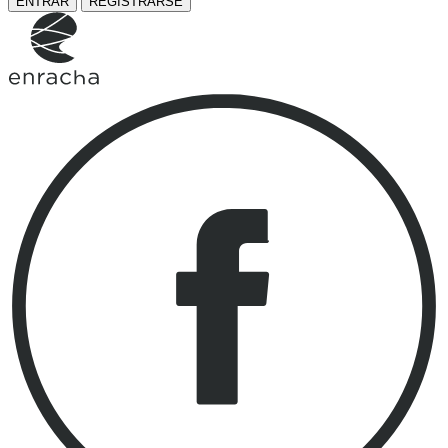
ENTRAR
REGISTRARSE