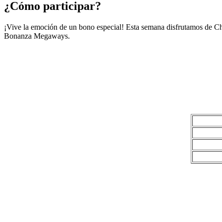
¿Cómo participar?
¡Vive la emoción de un bono especial! Esta semana disfrutamos de Ch
Bonanza Megaways.