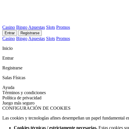
Casino
Bingo
Apuestas
Slots
Promos
Entrar
Registrarse
Casino
Bingo
Apuestas
Slots
Promos
Inicio
Entrar
Registrarse
Salas Físicas
Ayuda
Términos y condiciones
Política de privacidad
Juego más seguro
CONFIGURACIÓN DE COOKIES
Las cookies y tecnologías afines desempeñan un papel fundamental en t
Cookies técnicas / estrictamente necesarias.
Estas cookies son