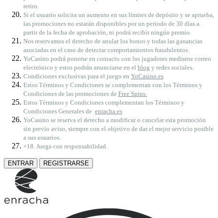
retiro.
Si el usuario solicita un aumento en sus límites de depósito y se aprueba,
las promociones no estarán disponibles por un periodo de 30 días a
partir de la fecha de aprobación, ni podrá recibir ningún premio.
Nos reservamos el derecho de anular los bonos y todas las ganancias
asociadas en el caso de detectar comportamientos fraudulentos.
YoCasino podrá ponerse en contacto con los jugadores mediante correo
electrónico y estos podrán anunciarse en el
blog
y redes sociales.
Condiciones exclusivas para el juego en
YoCasino.es
Estos Términos y Condiciones se complementan con los Términos y
Condiciones de las promociones de
Free Spins.
Estos Términos y Condiciones complementan los Términos y
Condiciones Generales de
enracha.es
YoCasino se reserva el derecho a modificar o cancelar esta promoción
sin previo aviso, siempre con el objetivo de dar el mejor servicio posible
a sus usuarios.
+18. Juega con responsabilidad.
ENTRAR
REGISTRARSE