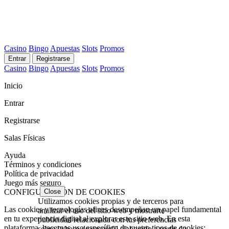
Casino
Bingo
Apuestas
Slots
Promos
Entrar
Registrarse
Casino
Bingo
Apuestas
Slots
Promos
Inicio
Entrar
Registrarse
Salas Físicas
Ayuda
Términos y condiciones
Política de privacidad
Juego más seguro
CONFIGURACIÓN DE COOKIES
Close
Utilizamos cookies propias y de terceros para
Las cookies y tecnologías afines desempeñan un papel fundamental
analizar el uso del sitio web y mostrarte
en tu experiencia digital al explorar este sitio web. En esta
publicidad relacionada con tus preferencias
plataforma, hacemos uso específico de cuatro tipos de cookies:
sobre la base de un perfil elaborado a partir de