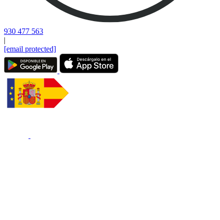
930 477 563
|
[email protected]