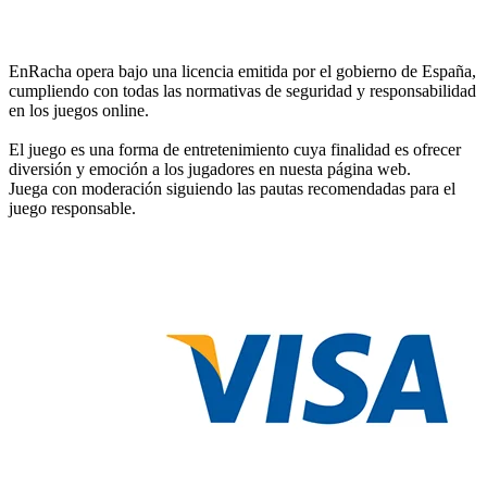
EnRacha opera bajo una licencia emitida por el gobierno de España,
cumpliendo con todas las normativas de seguridad y responsabilidad
en los juegos online.
El juego es una forma de entretenimiento cuya finalidad es ofrecer
diversión y emoción a los jugadores en nuesta página web.
Juega con moderación siguiendo las pautas recomendadas para el
juego responsable.