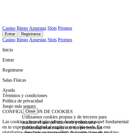
Casino
Bingo
Apuestas
Slots
Promos
Entrar
Registrarse
Casino
Bingo
Apuestas
Slots
Promos
Inicio
Entrar
Registrarse
Salas Físicas
Ayuda
Términos y condiciones
Política de privacidad
Juego más seguro
CONFIGURACIÓN DE COOKIES
Close
Utilizamos cookies propias y de terceros para
Las cookies y tecnologías afines desempeñan un papel fundamental
analizar el uso del sitio web y mostrarte
en tu experiencia digital al explorar este sitio web. En esta
publicidad relacionada con tus preferencias
plataforma, hacemos uso específico de cuatro tipos de cookies:
sobre la base de un perfil elaborado a partir de