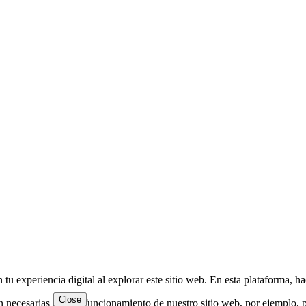
u experiencia digital al explorar este sitio web. En esta plataforma, h
Close
 necesarias para el funcionamiento de nuestro sitio web, por ejemplo, pa