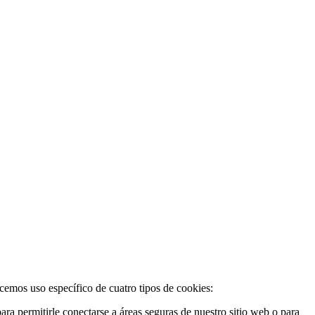
acemos uso específico de cuatro tipos de cookies:
ra permitirle conectarse a áreas seguras de nuestro sitio web o para