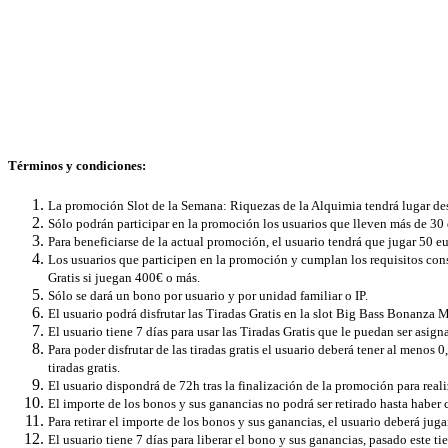
Términos y condiciones:
La promoción Slot de la Semana: Riquezas de la Alquimia tendrá lugar desd
Sólo podrán participar en la promoción los usuarios que lleven más de 30
Para beneficiarse de la actual promoción, el usuario tendrá que jugar 50 e
Los usuarios que participen en la promoción y cumplan los requisitos co
Gratis si juegan 400€ o más.
Sólo se dará un bono por usuario y por unidad familiar o IP.
El usuario podrá disfrutar las Tiradas Gratis en la slot Big Bass Bonanza
El usuario tiene 7 días para usar las Tiradas Gratis que le puedan ser asi
Para poder disfrutar de las tiradas gratis el usuario deberá tener al menos 
tiradas gratis.
El usuario dispondrá de 72h tras la finalización de la promoción para real
El importe de los bonos y sus ganancias no podrá ser retirado hasta haber
Para retirar el importe de los bonos y sus ganancias, el usuario deberá jug
El usuario tiene 7 días para liberar el bono y sus ganancias, pasado este t