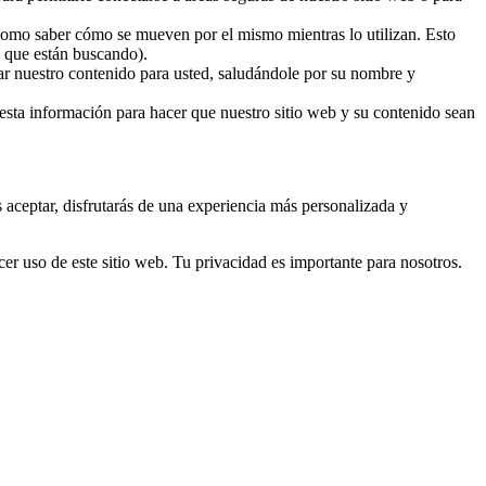
 como saber cómo se mueven por el mismo mientras lo utilizan. Esto
o que están buscando).
zar nuestro contenido para usted, saludándole por su nombre y
s esta información para hacer que nuestro sitio web y su contenido sean
s aceptar, disfrutarás de una experiencia más personalizada y
er uso de este sitio web. Tu privacidad es importante para nosotros.