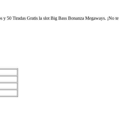
os y 50 Tiradas Gratis la slot Big Bass Bonanza Megaways. ¡No te