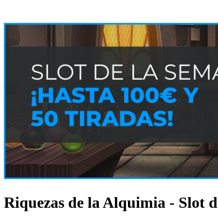
Riquezas de la Alquimia - Slot 