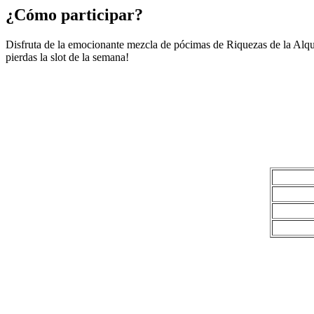
¿Cómo participar?
Disfruta de la emocionante mezcla de pócimas de Riquezas de la Alqu
pierdas la slot de la semana!