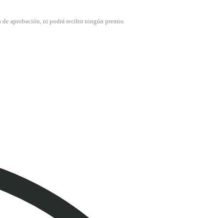
ha de aprobación, ni podrá recibir ningún premio.
.