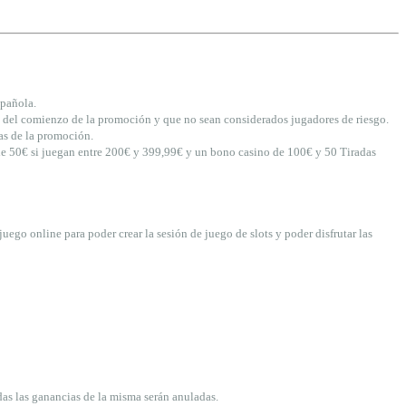
spañola.
s del comienzo de la promoción y que no sean considerados jugadores de riesgo.
has de la promoción.
de 50€ si juegan entre 200€ y 399,99€ y un bono casino de 100€ y 50 Tiradas
 juego online para poder crear la sesión de juego de slots y poder disfrutar las
das las ganancias de la misma serán anuladas.