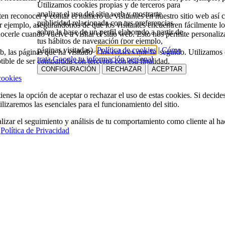
Utilizamos cookies propias y de terceros para
analizar el uso del sitio web y mostrarte
en reconocer y contar el número de visitantes en nuestro sitio web así
publicidad relacionada con tus preferencias
r ejemplo, asegurándonos de que los visitantes encuentren fácilmente l
sobre la base de un perfil elaborado a partir de
nocerle cuando vuelve a visitar el sitio web. Esto nos permite personali
tus hábitos de navegación (por ejemplo,
páginas visitadas).
Política de cookies
|
Cómo
eb, las páginas que ha visitado y los enlaces que ha seguido. Utilizamo
trata Google tu información personal
tible de ser compartida con terceros con esa finalidad.
CONFIGURACIÓN
RECHAZAR
ACEPTAR
cookies
ienes la opción de aceptar o rechazar el uso de estas cookies. Si decide
ilizaremos las esenciales para el funcionamiento del sitio.
lizar el seguimiento y análisis de tu comportamiento como cliente al hac
a
Política de Privacidad