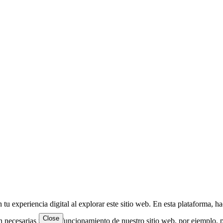
u experiencia digital al explorar este sitio web. En esta plataforma, h
Close
 necesarias para el funcionamiento de nuestro sitio web, por ejemplo, pa