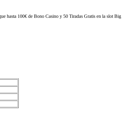
igue hasta 100€ de Bono Casino y 50 Tiradas Gratis en la slot Big