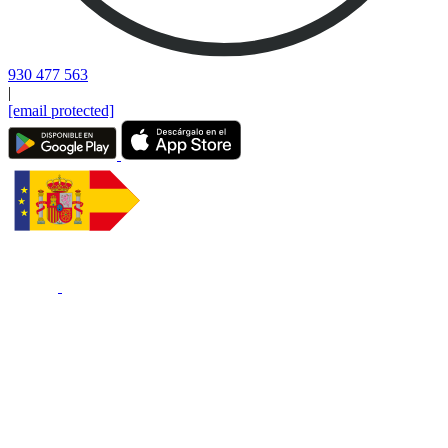
930 477 563
|
[email protected]