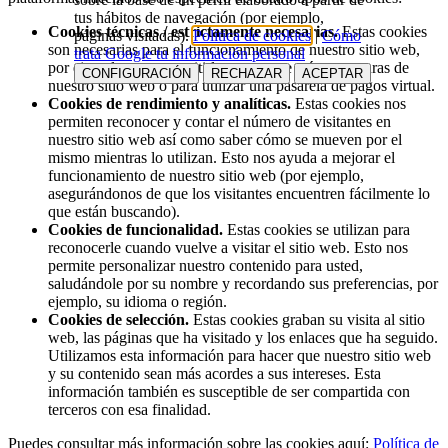
tus hábitos de navegación (por ejemplo,
Cookies técnicas / estrictamente necesarias.
Estas cookies
páginas visitadas).
Política de cookies
|
Cómo
son necesarias para el funcionamiento de nuestro sitio web,
trata Google tu información personal
por ejemplo, para permitirle conectarse a áreas seguras de
CONFIGURACIÓN
RECHAZAR
ACEPTAR
nuestro sitio web o para utilizar una pasarela de pagos virtual.
Cookies de rendimiento y analíticas.
Estas cookies nos
permiten reconocer y contar el número de visitantes en
nuestro sitio web así como saber cómo se mueven por el
mismo mientras lo utilizan. Esto nos ayuda a mejorar el
funcionamiento de nuestro sitio web (por ejemplo,
asegurándonos de que los visitantes encuentren fácilmente lo
que están buscando).
Cookies de funcionalidad.
Estas cookies se utilizan para
reconocerle cuando vuelve a visitar el sitio web. Esto nos
permite personalizar nuestro contenido para usted,
saludándole por su nombre y recordando sus preferencias, por
ejemplo, su idioma o región.
Cookies de selección.
Estas cookies graban su visita al sitio
web, las páginas que ha visitado y los enlaces que ha seguido.
Utilizamos esta información para hacer que nuestro sitio web
y su contenido sean más acordes a sus intereses. Esta
información también es susceptible de ser compartida con
terceros con esa finalidad.
Puedes consultar más información sobre las cookies aquí:
Política de