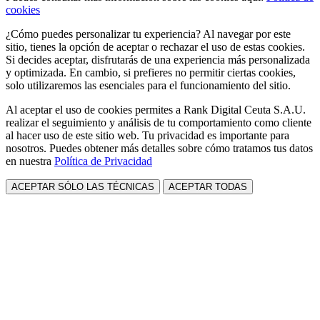
cookies
¿Cómo puedes personalizar tu experiencia? Al navegar por este
sitio, tienes la opción de aceptar o rechazar el uso de estas cookies.
Si decides aceptar, disfrutarás de una experiencia más personalizada
y optimizada. En cambio, si prefieres no permitir ciertas cookies,
solo utilizaremos las esenciales para el funcionamiento del sitio.
Al aceptar el uso de cookies permites a Rank Digital Ceuta S.A.U.
realizar el seguimiento y análisis de tu comportamiento como cliente
al hacer uso de este sitio web. Tu privacidad es importante para
nosotros. Puedes obtener más detalles sobre cómo tratamos tus datos
en nuestra
Política de Privacidad
ACEPTAR SÓLO LAS TÉCNICAS
ACEPTAR TODAS