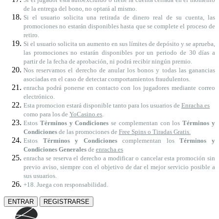
de la entrega del bono, no optará al mismo.
Si el usuario solicita una retirada de dinero real de su cuenta, las
promociones no estarán disponibles hasta que se complete el proceso de
retiro.
Si el usuario solicita un aumento en sus límites de depósito y se aprueba,
las promociones no estarán disponibles por un periodo de 30 días a
partir de la fecha de aprobación, ni podrá recibir ningún premio.
Nos reservamos el derecho de anular los bonos y todas las ganancias
asociadas en el caso de detectar comportamientos fraudulentos.
enracha podrá ponerse en contacto con los jugadores mediante correo
electrónico.
Esta promocion estará disponible tanto para los usuarios de
Enracha.es
como para los de
YoCasino.es
.
Estos
Términos y Condiciones
se complementan con los
Términos y
Condiciones
de las promociones de
Free Spins o Tiradas Gratis.
Estos
Términos y Condiciones
complementan los
Términos y
Condiciones Generales
de
enracha.es
enracha se reserva el derecho a modificar o cancelar esta promoción sin
previo aviso, siempre con el objetivo de dar el mejor servicio posible a
sus usuarios.
+18. Juega con responsabilidad.
ENTRAR
REGISTRARSE