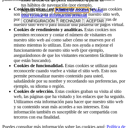
tus hábitos de navegación (por ejemplo,
Cookies técnicas / estrictamente necesarias.
Estas cookies
páginas visitadas).
Política de cookies
|
Cómo
son necesarias para el funcionamiento de nuestro sitio web,
trata Google tu información personal
por ejemplo, para permitirle conectarse a áreas seguras de
CONFIGURACIÓN
RECHAZAR
ACEPTAR
nuestro sitio web o para utilizar una pasarela de pagos virtual.
Cookies de rendimiento y analíticas.
Estas cookies nos
permiten reconocer y contar el número de visitantes en
nuestro sitio web así como saber cómo se mueven por el
mismo mientras lo utilizan. Esto nos ayuda a mejorar el
funcionamiento de nuestro sitio web (por ejemplo,
asegurándonos de que los visitantes encuentren fácilmente lo
que están buscando).
Cookies de funcionalidad.
Estas cookies se utilizan para
reconocerle cuando vuelve a visitar el sitio web. Esto nos
permite personalizar nuestro contenido para usted,
saludándole por su nombre y recordando sus preferencias, por
ejemplo, su idioma o región.
Cookies de selección.
Estas cookies graban su visita al sitio
web, las páginas que ha visitado y los enlaces que ha seguido.
Utilizamos esta información para hacer que nuestro sitio web
y su contenido sean más acordes a sus intereses. Esta
información también es susceptible de ser compartida con
terceros con esa finalidad.
Puedes consultar más información sobre las cookies aquí:
Política de