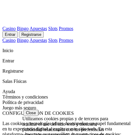
Casino
Bingo
Apuestas
Slots
Promos
Entrar
Registrarse
Casino
Bingo
Apuestas
Slots
Promos
Inicio
Entrar
Registrarse
Salas Físicas
Ayuda
Términos y condiciones
Política de privacidad
Juego más seguro
CONFIGURACIÓN DE COOKIES
Close
Utilizamos cookies propias y de terceros para
Las cookies y tecnologías afines desempeñan un papel fundamental
analizar el uso del sitio web y mostrarte
en tu experiencia digital al explorar este sitio web. En esta
publicidad relacionada con tus preferencias
plataforma, hacemos uso específico de cuatro tipos de cookies:
sobre la base de un perfil elaborado a partir de