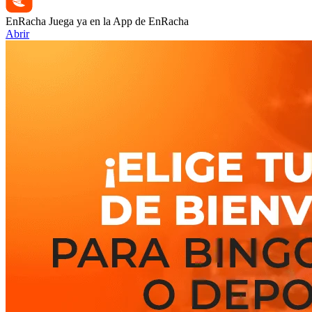
EnRacha
Juega ya en la App de EnRacha
Abrir