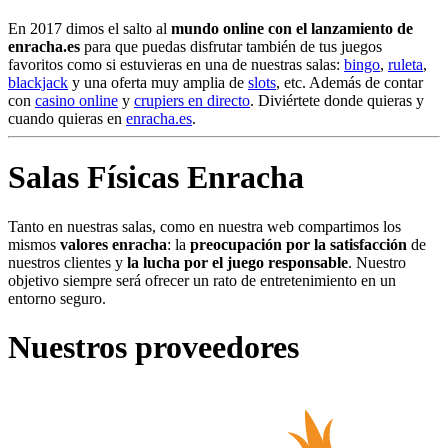
En 2017 dimos el salto al
mundo online con el lanzamiento de
enracha.es
para que puedas disfrutar también de tus juegos
favoritos como si estuvieras en una de nuestras salas:
bingo
,
ruleta
,
blackjack
y una oferta muy amplia de
slots
, etc. Además de contar
con
casino online
y
crupiers en directo
. Diviértete donde quieras y
cuando quieras en
enracha.es
.
Salas Físicas Enracha
Tanto en nuestras salas, como en nuestra web compartimos los
mismos
valores enracha
: la
preocupación por la satisfacción
de
nuestros clientes y
la lucha por el juego responsable
. Nuestro
objetivo siempre será ofrecer un rato de entretenimiento en un
entorno seguro.
Nuestros proveedores