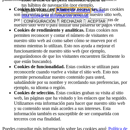
tus hábitos de navegación (por ejemplo,
Cookies técnicas / estrictamente necesarias.
Estas cookies
páginas visitadas).
Política de cookies
|
Cómo
son necesarias para el funcionamiento de nuestro sitio web,
trata Google tu información personal
por ejemplo, para permitirle conectarse a áreas seguras de
CONFIGURACIÓN
RECHAZAR
ACEPTAR
nuestro sitio web o para utilizar una pasarela de pagos virtual.
Cookies de rendimiento y analíticas.
Estas cookies nos
permiten reconocer y contar el número de visitantes en
nuestro sitio web así como saber cómo se mueven por el
mismo mientras lo utilizan. Esto nos ayuda a mejorar el
funcionamiento de nuestro sitio web (por ejemplo,
asegurándonos de que los visitantes encuentren fácilmente lo
que están buscando).
Cookies de funcionalidad.
Estas cookies se utilizan para
reconocerle cuando vuelve a visitar el sitio web. Esto nos
permite personalizar nuestro contenido para usted,
saludándole por su nombre y recordando sus preferencias, por
ejemplo, su idioma o región.
Cookies de selección.
Estas cookies graban su visita al sitio
web, las páginas que ha visitado y los enlaces que ha seguido.
Utilizamos esta información para hacer que nuestro sitio web
y su contenido sean más acordes a sus intereses. Esta
información también es susceptible de ser compartida con
terceros con esa finalidad.
Puedes consultar más información sobre las cookies aquí:
Política de