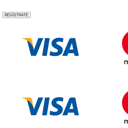
REGÍSTRATE