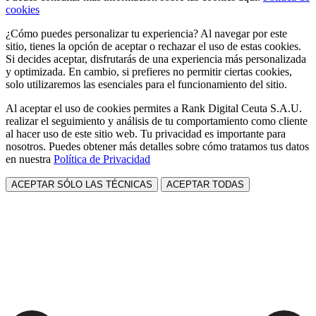
cookies
¿Cómo puedes personalizar tu experiencia? Al navegar por este
sitio, tienes la opción de aceptar o rechazar el uso de estas cookies.
Si decides aceptar, disfrutarás de una experiencia más personalizada
y optimizada. En cambio, si prefieres no permitir ciertas cookies,
solo utilizaremos las esenciales para el funcionamiento del sitio.
Al aceptar el uso de cookies permites a Rank Digital Ceuta S.A.U.
realizar el seguimiento y análisis de tu comportamiento como cliente
al hacer uso de este sitio web. Tu privacidad es importante para
nosotros. Puedes obtener más detalles sobre cómo tratamos tus datos
en nuestra
Política de Privacidad
ACEPTAR SÓLO LAS TÉCNICAS
ACEPTAR TODAS