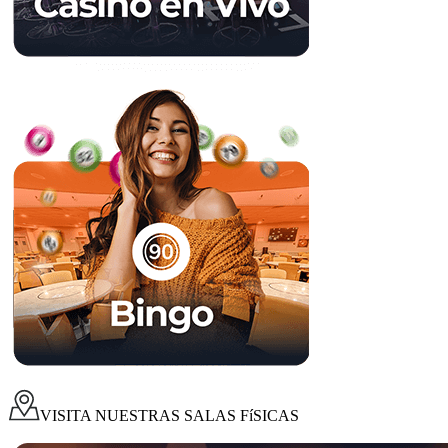
VISITA NUESTRAS SALAS FíSICAS