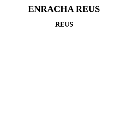
ENRACHA REUS
REUS