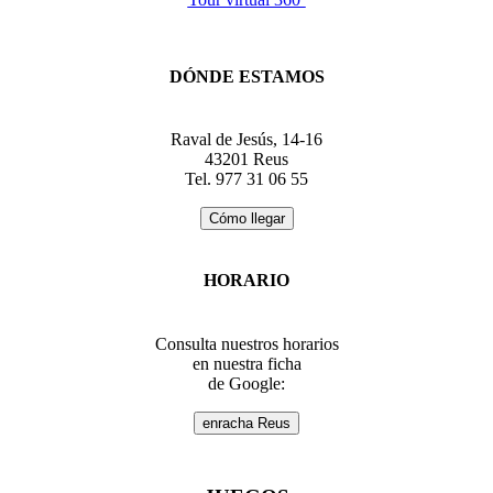
DÓNDE ESTAMOS
Raval de Jesús, 14-16
43201 Reus
Tel. 977 31 06 55
Cómo llegar
HORARIO
Consulta nuestros horarios
en nuestra ficha
de Google:
enracha Reus